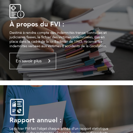
À propos du FVI :
Destiné à rendre compte des indemnités transactionnelles et
judiciaires fixées, le fichier des victimes indemnisées, mis en
place dans le cadre de la loi Badinter de 1985, recense les
indemnités versées aux victimes d’accidents de la circulation.
En savoir plus
Rapport annuel :
Le fichier FVI fait l’objet chaque année d’un rapport statistique
sur l’analyse des indemnités allouées aux victimes d’accidents