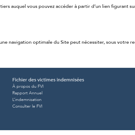
ers auquel vous pouvez accéder à partir d’un lien figurant sur le
une navigation optimale du Site peut nécessiter, sous votre res
Fichier des victimes indemnisées
À propos du FVI
Rapport Annuel
L’indemnisation
Consulter le FVI